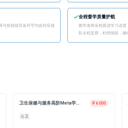
全程督学质量护航
翻译与投稿指导各环节均由对应领
教学老师全程跟进学习进度
队全程监督，杜绝拖延，确
卫生保健与服务高阶Meta学员成功发表6分SCI
IF 6.000
公卫