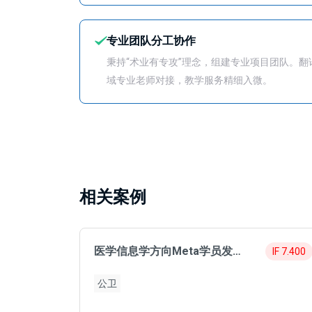
专业团队分工协作
秉持“术业有专攻”理念，组建专业项目团队。
域专业老师对接，教学服务精细入微。
相关案例
医学信息学方向Meta学员发表7.4分SCI
IF 7.400
公卫