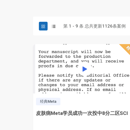
第
1
-
9
条 总共更新
1126
条案例
经典Meta
皮肤病Meta学员成功一次投中8分二区SCI