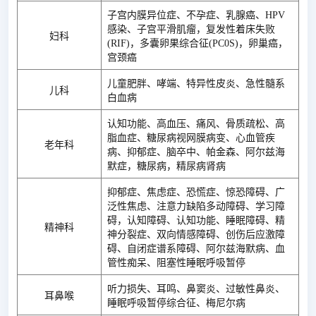
子宫内膜异位症、不孕症、乳腺癌、HPV
感染、子宫平滑肌瘤，复发性着床失败
妇科
(RIF)，多囊卵果综合征(PC0S)，卵巢癌，
宫颈癌
儿童肥胖、哮端、特异性皮炎、急性髓系
儿科
白血病
认知功能、高血压、痛风、骨质疏松、高
脂血症、糖尿病视网膜病变、心血管疾
老年科
病、抑郁症、脑卒中、帕金森、阿尔兹海
默症，糖尿病，精尿病肾病
抑郁症、焦虑症、恐慌症、惊恐障碍、广
泛性焦虑、注意力缺陷多动障碍、学习障
碍，认知障碍、认知功能、睡眠障碍、精
精神科
神分裂症、双向情感障碍、创伤后应激障
碍、自闭症谱系障碍、阿尔兹海默病、血
管性痴呆、阻塞性睡眠呼吸暂停
听力损失、耳鸣、鼻窦炎、过敏性鼻炎、
耳鼻喉
睡眠呼吸暂停综合征、梅尼尔病