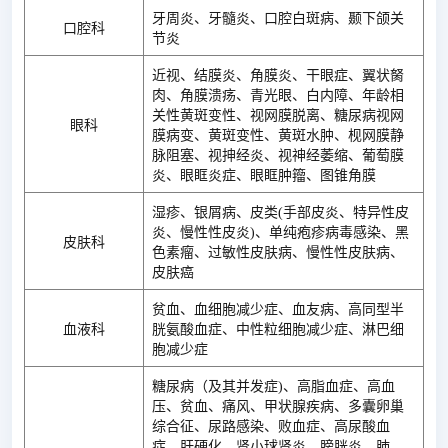
牙周炎、牙髓炎、口腔白斑病、颞下颌关
口腔科
节炎
近视、结膜炎、角膜炎、干眼症、翼状胬
肉、角膜溃疡、青光眼、白内障、年龄相
关性黄斑变性、视网膜脱离、糖尿病视网
眼科
膜病变、黄斑变性、黄斑水肿、枧网膜静
脉阻塞、视抻经炎、视神经萎缩、葡萄膜
炎、眼眶炎症、眼眶肿籀、图锥角膜
湿疹、银屑病、皮类(手部皮炎、特异性皮
炎、慢性性皮炎)、单纯疱疹病毒感染、黑
皮肤科
色素瘤、过敏性皮肤病、慢性性皮肤病、
皮肤癌
贫血、血细胞减少症、血友病、高同型半
血液科
胱氨酸血症、中性粒细胞减少症、淋巴细
胞减少症
糖尿病（及其并发症)、高脂血症、高血
压、贫血、痛风、甲状腺疾病、多囊卵巢
综合征、尿路感染、败血症、高尿酸血
症、肝硬化、肾小球肾炎、膀胱炎、肺