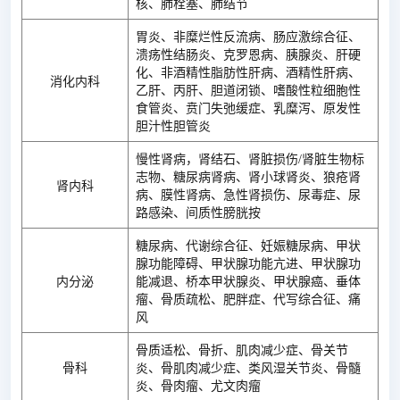
核、肺栓塞、肺结节
胃炎、非糜烂性反流病、肠应激综合征、
溃疡性结肠炎、克罗恩病、胰腺炎、肝硬
化、非酒精性脂肪性肝病、酒精性肝病、
消化内科
乙肝、丙肝、胆道闭锁、嗜酸性粒细胞性
食管炎、贲门失弛缓症、乳糜泻、原发性
胆汁性胆管炎
慢性肾病，肾结石、肾脏损伤/肾脏生物标
志物、糖尿病肾病、肾小球肾炎、狼疮肾
肾内科
病、膜性肾病、急性肾损伤、尿毒症、尿
路感染、间质性膀胱按
糖尿病、代谢综合征、妊娠糖尿病、甲状
腺功能障碍、甲状腺功能亢进、甲状腺功
内分泌
能减退、桥本甲状腺炎、甲状腺癌、垂体
瘤、骨质疏松、肥胖症、代写综合征、痛
风
骨质适松、骨折、肌肉减少症、骨关节
骨科
炎、骨肌肉减少症、类风湿关节炎、骨髓
炎、骨肉瘤、尤文肉瘤