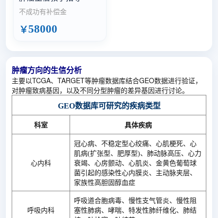
不成功有补偿金
58000
￥
肿瘤方向的生信分析
主要以TCGA、TARGET等肿瘤数据库结合GEO数据进行验证，
对肿瘤致病基因，以及不同分型肿瘤的差异基因进行讨论。
GEO数据库可研究的疾病类型
科室
具体疾病
冠心病、不稳定型心绞痛、心肌梗死、心
肌病(扩张型、肥厚型)、肺动脉高压、心力
心内科
衰竭、心房颤动、心肌炎、金黄色葡萄球
菌引起的感染性心内膜炎、主动脉夹层、
家族性高胆固醇血症
呼吸道合胞病毒、慢性支气管炎、慢性阻
呼吸内科
塞性肺病、哮喘、特发性肺纤维化、肺结