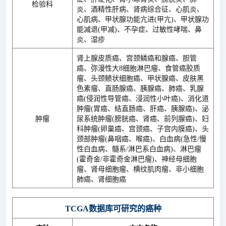
检验科
炎、酒精性肝病、肾病综合征、心肌炎、
心肌病、甲状腺功能亢进(甲亢)、甲状腺功
能减退(甲减)、不孕症、过敏性哮喘、鼻
炎、湿疹
肾上腺皮质癌、宫颈鳞癌和腺癌、胆管
癌、弥漫性大8细胞淋巴瘤、食管癌胶质
瘤、头颈鲼状细胞癌、甲状腺癌、皮肤黑
色素瘤、直肠腺癌、胰腺癌、肺癌、乳腺
癌(侵润性导管癌、浸润性小叶癌)、消化道
肿瘤(胃癌、结直肠癌、肝癌、胰腺癌)、泌
肿瘤
尿系统肿瘤(膀胱癌、肾癌、前列腺癌)、妇
科肿瘤(卵巢癌、宫颈癌、子宫内膜癌)、头
颈部肿瘤(鼻咽癌、喉癌)、白血病(急性/慢
性白血病、髓系/淋巴系白血病)、淋巴瘤
(霍奇金/非霍奇金淋巴瘤)、神经母细胞
瘤、肾母细胞瘤、横纹肌肉瘤、非小细胞
肺癌、肾细胞癌
TCGA数据库可研究的癌种