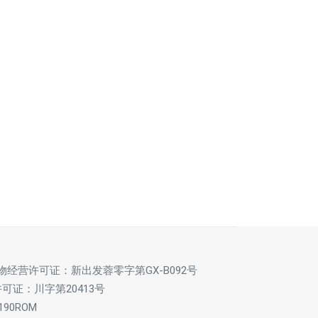
诊断网状Meta分析最新文献
公共数据库模拟RCT—TTE
解读
免费
免费
物经营许可证：新出发蓉零字第GX-B092号
证：川字第20413号
90ROM