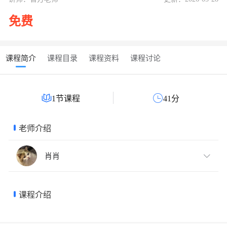
免费
课程简介
课程目录
课程资料
课程讨论


1节课程
41分
老师介绍
肖肖

统计之光金牌讲师；擅长各研究方向Meta分析、网状Meta分析
等多种Meta类型；曾组织多项大型千人队列研究,一作发表多篇
课程介绍
优质SCI；熟练掌握并运用多项统计分析软件
相关课程