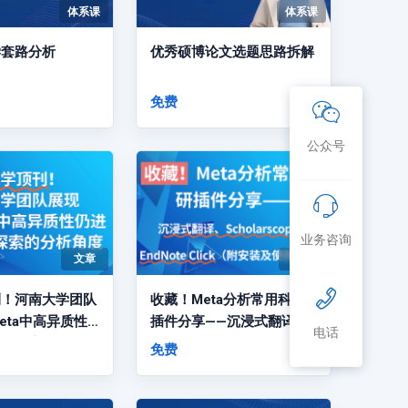
体系课
体系课
学套路分析
优秀硕博论文选题思路拆解
免费
公众号
业务咨询
文章
文章
刊！河南大学团队
收藏！Meta分析常用科研
eta中高异质性
插件分享——沉浸式翻译、
电话
亚组探索的分析角
Scholarscope、EndNote
免费
Click（附安装及使用教
程）