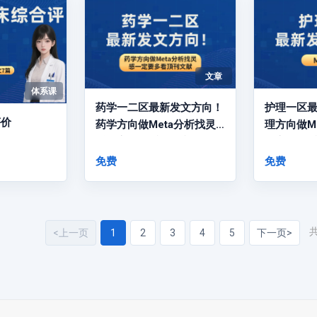
文章
体系课
药学一二区最新发文方向！
护理一区
评价
药学方向做Meta分析找灵
理方向做M
感一定要多看顶刊文献
一定要多
免费
免费
<上一页
1
2
3
4
5
下一页>