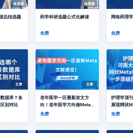
体系课
体系课
证据总结选题
药学科研选题公式化解读
网络药理
免费
免费
文章
文章
个数据库？各
老年医学一区最新发文方
护理学顶
向区别对比
向！老年医学方向做Meta
展现网状M
分析找灵感一定要多看顶刊
仍进一步
免费
免费
文献
度