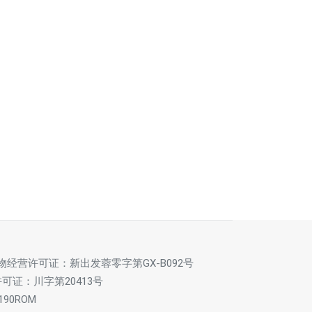
药学必学技能：从文献中找科
药学SCI写作-讲故事一样的前
研灵感
言
免费
免费
物经营许可证：新出发蓉零字第GX-B092号
证：川字第20413号
90ROM