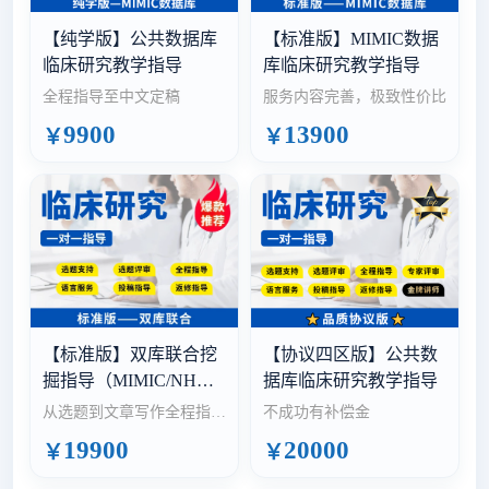
【纯学版】公共数据库
【标准版】MIMIC数据
临床研究教学指导
库临床研究教学指导
全程指导至中文定稿
服务内容完善，极致性价比
9900
13900
￥
￥
【标准版】双库联合挖
【协议四区版】公共数
掘指导（MIMIC/NHAN
据库临床研究教学指导
ES/CHARLS/GBD/GC
从选题到文章写作全程指
不成功有补偿金
O/eICU/SEER）
导，含语言服务+选刊投稿
19900
20000
￥
￥
指导+返修指导