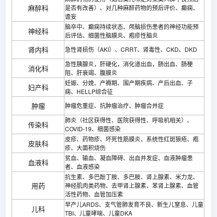
麻醉科
是否有改善）、对几种麻醉药物的预后评价、癫痫、
谵妄
脑卒中、癫痫持续状态、颅脑损伤患者的神经功能预
神经科
后评估、细菌性脑膜炎、疱疹性脑炎
肾内科
急性肾损伤（AKI）、CRRT、肾毒性、CKD、DKD
急性胰腺炎，肝硬化，消化道出血，肠出血、肠梗
消化科
阻、肝衰竭、腹膜炎
妊娠、分娩、产褥期、围产期疾病、产后出血、子
妇产科
痫、HELLP综合征
肿瘤
肿瘤危重症、抗肿瘤治疗、肿瘤合并症
肺炎（社区获得性、医院获得性、呼吸机相关）、
传染科
COVID-19、细菌感染
皮疹、药物疹、坏死性筋膜炎、系统性红斑狼疮、疱
皮肤科
疹、大面积烧伤
贫血、输血、凝血障碍、出血并发症、血液肿瘤患
血液科
者、血液感染
抗生素、多巴酚丁胺、多巴胺、肾上腺素、米力龙、
用药
神经肌肉类药物、去甲肾上腺素、苯肾上腺素、血管
活性药物、血管加压素
早产儿ARDS、支气管肺发育不良、新生儿窒息、儿童
儿科
TBI、儿童哮喘、儿童DKA