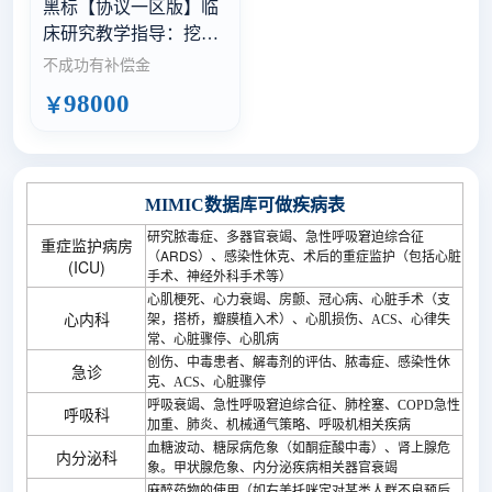
黑标【协议一区版】临
床研究教学指导：挖掘
公共数据库/指导收集数
不成功有补偿金
据/基于现有数据
98000
￥
MIMIC数据库可做疾病表
研究脓毒症、多器官衰竭、急性呼吸窘迫综合征
重症监护病房
（ARDS）、感染性休克、术后的重症监护（包括心脏
(ICU)
手术、神经外科手术等）
心肌梗死、心力衰竭、房颤、冠心病、心脏手术（支
心内科
架，搭桥，瓣膜植入术）、心肌损伤、ACS、心律失
常、心脏骤停、心肌病
创伤、中毒患者、解毒剂的评估、脓毒症、感染性休
急诊
克、ACS、心脏骤停
呼吸衰竭、急性呼吸窘迫综合征、肺栓塞、COPD急性
呼吸科
加重、肺炎、机械通气策略、呼吸机相关疾病
血糖波动、糖尿病危象（如酮症酸中毒）、肾上腺危
内分泌科
象。甲状腺危象、内分泌疾病相关器官衰竭
麻醉药物的使用（如右美托咪定对某类人群不良预后