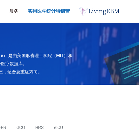
服务
实用医学统计特训营
nsive Care） 是由美国麻省理工学院（MIT）和
开医疗数据库。
信息，适合急重症方向。
EER
GCO
HRS
eICU