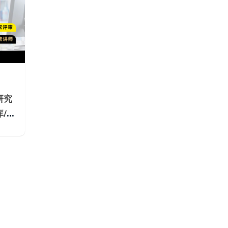
研究
/指