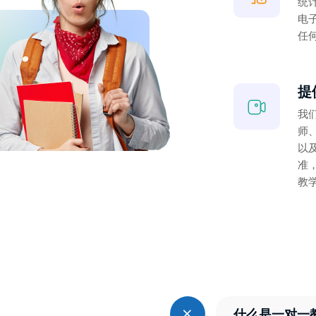
统
电
任
提
我
师
以
准
教
什么是一对一