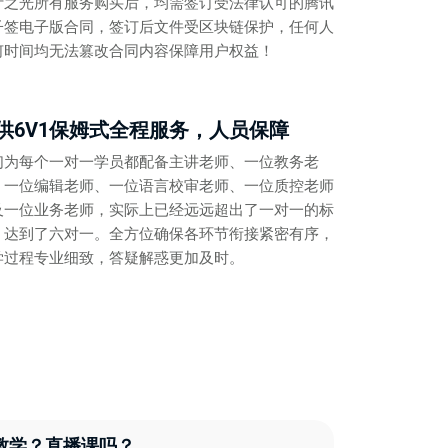
计之光所有服务购买后，均需签订受法律认可的腾讯
子签电子版合同，签订后文件受区块链保护，任何人
何时间均无法篡改合同内容保障用户权益！
供6V1保姆式全程服务，人员保障
们为每个一对一学员都配备主讲老师、一位教务老
、一位编辑老师、一位语言校审老师、一位质控老师
及一位业务老师，实际上已经远远超出了一对一的标
，达到了六对一。全方位确保各环节衔接紧密有序，
学过程专业细致，答疑解惑更加及时。
教学？直播课吗？